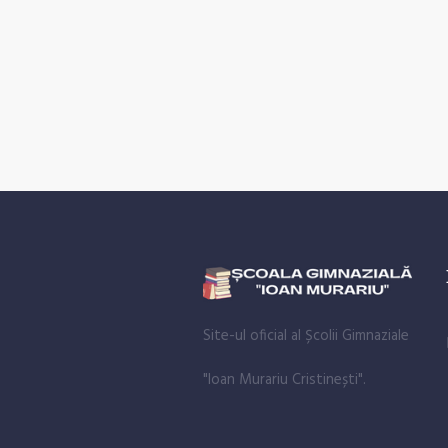
Site-ul oficial al Școlii Gimnaziale
"Ioan Murariu Cristinești".