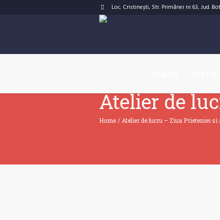
Loc. Cristinești, Str. Primăriei nr.63, Jud. B
ACASĂ
DESPRE
Atelier de lu
Home
/
Atelier de lucru – Ziua Prieteniei si