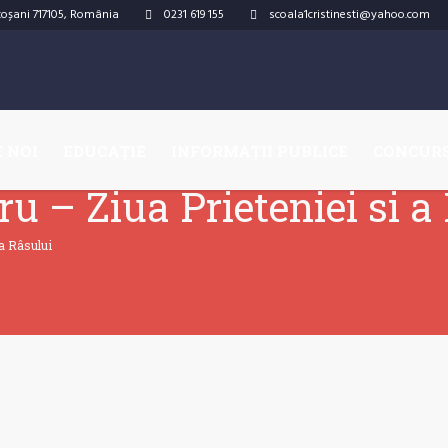
otoșani
717105
,
România
0231 619 155
scoala1cristinesti@yahoo.com
 NOI
EDUCAȚIE
INFORMAȚII PUBLICE
CONCUR
cru – Ziua Prieteniei si a
 a Râsului