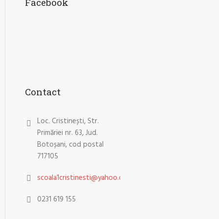
Facebook
Contact
Loc. Cristinești, Str.
Primăriei nr. 63, Jud.
Botoșani, cod postal
717105
scoala1cristinesti@yahoo.com
0231 619 155