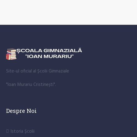
Site-ul oficial al Școlii Gimnaziale
"Ioan Murariu Cristinești".
Despre Noi
Istoria Școlii