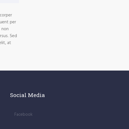
mcorper
quent per
n non
ursus. Sed
it, at
Social Media
Facebook