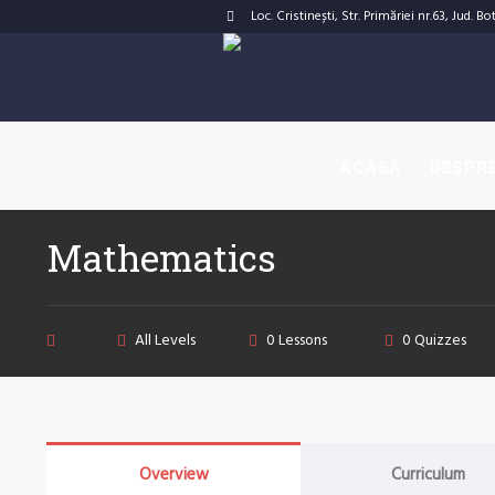
Loc. Cristinești, Str. Primăriei nr.63, Jud. B
Instructor
ACASĂ
DESPRE
Category
Admin
Courses
Mathematics
All Levels
0 Lessons
0 Quizzes
Overview
Curriculum