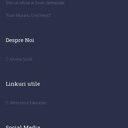
Site-ul oficial al Școlii Gimnaziale
"Ioan Murariu Cristinești".
Despre Noi
Istoria Școlii
Linkuri utile
Ministerul Educației
Social Media