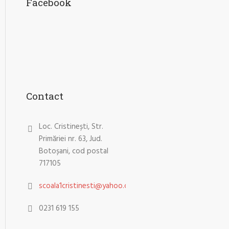
Facebook
Contact
Loc. Cristinești, Str.
Primăriei nr. 63, Jud.
Botoșani, cod postal
717105
scoala1cristinesti@yahoo.com
0231 619 155