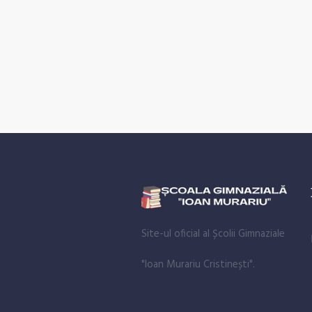
Site-ul oficial al Școlii Gimnaziale
"Ioan Murariu Cristinești".