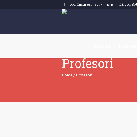
Loc. Cristinești, Str. Primăriei nr.63, Jud. B
ACASĂ
DESPRE
Profesori
Home
/
Profesori