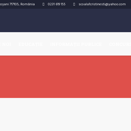
otoșani
717105
,
România
0231 619 155
scoala1cristinesti@yahoo.com
 NOI
EDUCAȚIE
INFORMAȚII PUBLICE
CONCUR