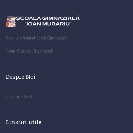
Site-ul oficial al Școlii Gimnaziale
"Ioan Murariu Cristinești".
Despre Noi
Istoria Școlii
Linkuri utile