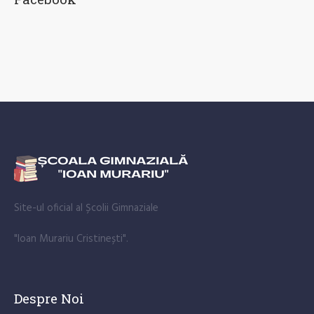
Site-ul oficial al Școlii Gimnaziale
"Ioan Murariu Cristinești".
Despre Noi