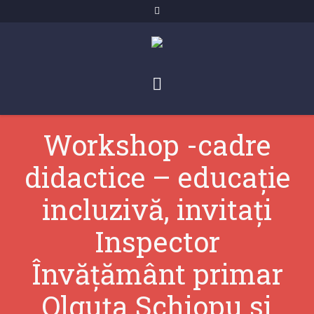
Workshop -cadre
didactice – educație
incluzivă, invitați
Inspector
Învățământ primar
Olguța Schiopu si