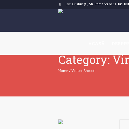
Loc. Cristinești, Str. Primăriei nr.63, Jud. B
ACASĂ
DESPRE
Category:
Vi
Home
/
Virtual Shcool