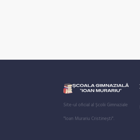
Site-ul oficial al Școlii Gimnaziale
"Ioan Murariu Cristinești".