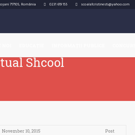
otoșani
717105
,
România
0231 619 155
scoala1cristinesti@yahoo.com
 NOI
EDUCAȚIE
INFORMAȚII PUBLICE
CONCUR
rtual Shcool
November 10, 2015
Post