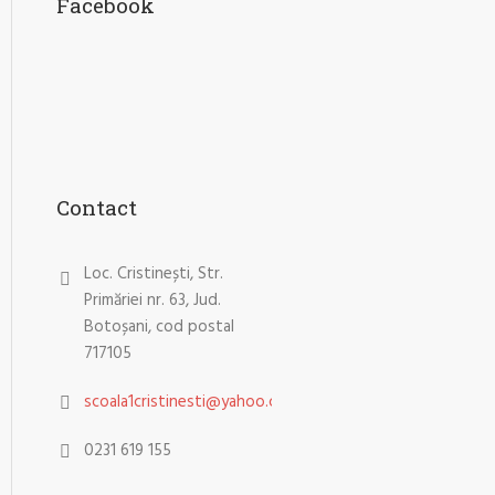
Facebook
Contact
Loc. Cristinești, Str.
Primăriei nr. 63, Jud.
Botoșani, cod postal
717105
scoala1cristinesti@yahoo.com
0231 619 155