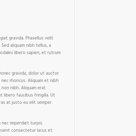
at gravida. Phasellus velit
Sed aliquam nibh tellus, a
sodales libero sapien, et rutrum
 Donec gravida, dolor ut auctor
us nec rhoncus. Aliquam et nibh
s non nibh. Aliquam erat
 libero faucibus fringilla. Ut
ras at justo eu elit semper
n nec imperdiet turpis.
raesent consectetur lacus et