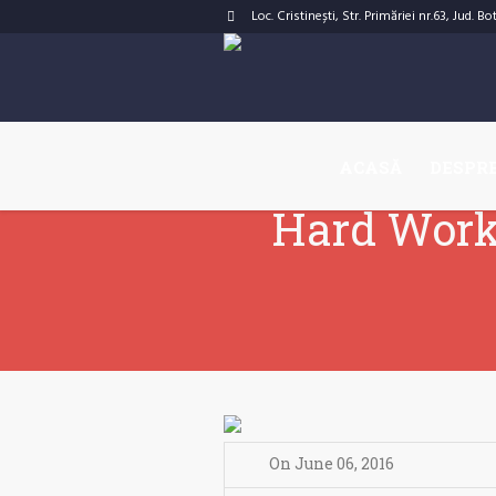
Loc. Cristinești, Str. Primăriei nr.63, Jud. B
ACASĂ
DESPRE
Hard Work 
On
June 06
,
2016