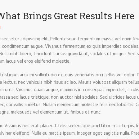
What Brings Great Results Here
n
sectetur adipiscing elit. Pellentesque fermentum massa vel enim feugi
tis condimentum augue. Vivamus fermentum ex quis imperdiet sodales. 
Nulla nibh libero, tincidunt cursus gravida ut, sodales ut magna. Sed 
um lacus vel eros eleifend molestie.
ristique, arcu mi sollicitudin ex, quis venenatis orci tellus vel dolor.
ue lectus, nec vehicula nibh risus ac leo. Mauris volutpat aliquam tell
ium urna. Vivamus quam augue, maximus in consequat imperdiet, iaculi
ssa sed lacus tristique, non auctor nisl sodales. Sed ultricies lacus ut
nec, convallis a metus. Nullam elementum molestie felis nec lobortis. C
magna, malesuada vel elementum ut, finibus et nunc.
 Vivamus nec erat placerat felis scelerisque porttitor in ac turpis. I
lvinar eleifend. Nulla eu mattis ipsum. Integer eget sagittis nulla. P