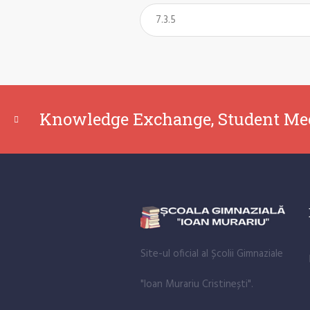
Knowledge Exchange, Student Me
Site-ul oficial al Școlii Gimnaziale
"Ioan Murariu Cristinești".