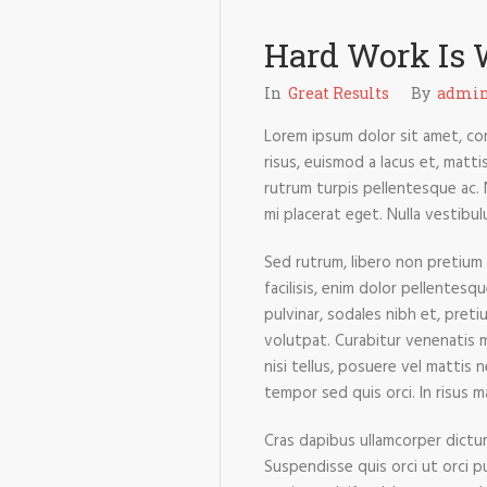
Hard Work Is 
In
Great Results
By
admi
Lorem ipsum dolor sit amet, con
risus, euismod a lacus et, mat
rutrum turpis pellentesque ac. 
mi placerat eget. Nulla vestibul
Sed rutrum, libero non pretium t
facilisis, enim dolor pellentesq
pulvinar, sodales nibh et, pret
volutpat. Curabitur venenatis ma
nisi tellus, posuere vel mattis 
tempor sed quis orci. In risus 
Cras dapibus ullamcorper dictum.
Suspendisse quis orci ut orci pu