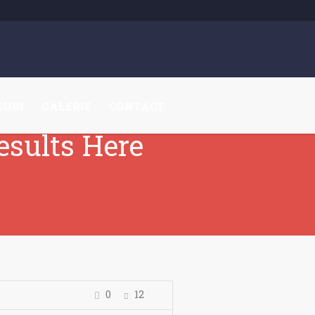
SURI
GALERIE
CONTACT
esults Here
0
12