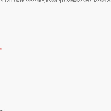
acus dui. Mauris tortor diam, laoreet quis commodo vitae, sodales ve
st
hed.